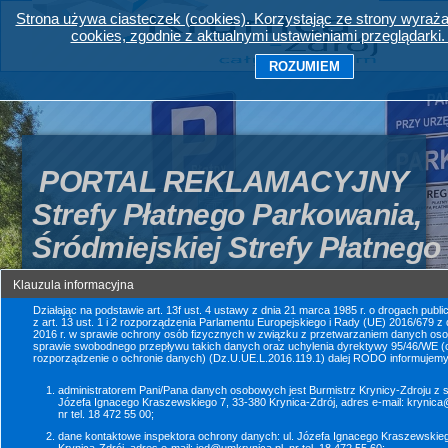
Strona używa ciasteczek (cookies). Korzystając ze strony wyra
cookies, zgodnie z aktualnymi ustawieniami przeglądarki. 
ROZUMIEM
PORTAL REKLAMACYJNY
Strefy Płatnego Parkowania,
Śródmiejskiej Strefy Płatneg
i Płatnego Parkingu
Klauzula informacyjna
przy Urzędzie Miejskim
Działając na podstawie art. 13f ust. 4 ustawy z dnia 21 marca 1985 r. o drogach publ
z art. 13 ust. 1 i 2 rozporządzenia Parlamentu Europejskiego i Rady (UE) 2016/679 z d
2016 r. w sprawie ochrony osób fizycznych w związku z przetwarzaniem danych oso
w Krynicy-Zdroju
sprawie swobodnego przepływu takich danych oraz uchylenia dyrektywy 95/46/WE (o
rozporządzenie o ochronie danych) (Dz.U.UE.L.2016.119.1) dalej RODO informujemy
administratorem Pani/Pana danych osobowych jest Burmistrz Krynicy-Zdroju z si
Józefa Ignacego Kraszewskiego 7, 33-380 Krynica-Zdrój, adres e-mail:
krynica
Szanowni Kierowcy. Witamy na stronie, która umożliwia 
nr tel. 18 472 55 00;
składanie reklamacji
 dotyczących opłat dodatkowych i 
dane kontaktowe inspektora ochrony danych: ul. Józefa Ignacego Kraszewskieg