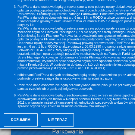
Krynica-Zdrój, adres e-mail: iod@umkrynica.pl, nr tel. 18 472 55 60;
podwyższonych nałożonych z tytułu postoju bez 
wniesionej opłaty parkingowej. Procedura odwołania 
Pani/Pana dane osobowe będą przetwarzane w celu poboru opłaty dodatkowej z
opłat za postój pojazdów samochodowych na drogach publicznych w Strefie Pła
dotyczy zdarzeń zarejestrowanych w Strefie Płatnego 
Parkowania i Śródmiejskiej Strefie Płatnego Parkowania. Podstawą prawną prze
Pani/Pana danych osobowych jest art. 6 ust. 1 lit. c RODO a także ustawa z dni
Parkowania i Śródmiejskiej Strefie Płatnego Parkowania w 
o samorządzie gminnym oraz ustawa z dnia 21 marca 1985 r. o drogach publiczn
dotyczy lub
Krynicy-Zdroju oraz na Płatnym Parkingu przy Urzędzie 
Pani/Pana dane osobowe będą przetwarzane w celu poboru opłaty za postój po
Miejskim w Krynicy-Zdroju. Poniżej proszę wybrać, 
mechanicznym na Płatnych Parkingach (PP) nie objętych Strefą Płatnego Parkow
Śródmiejską Strefą Płatnego Parkowania, prowadzenia postępowań reklamacyj
którego miejsca/parkingu dotyczy składana reklamacja.
opłat za postój na PP oraz w celu prowadzenia postępowań sądowych w przyp
uiszczenia opłaty podwyższonej. Podstawą prawną przetwarzania Pani/Pana 
jest art. 6 ust. 1 lit. c RODO a także ustawa z 08.03.1990 r. o samorządzie gmi
uchwała nr LXI.476.2023 Rady Miejskiej w Krynicy-Zdroju z dnia 01.06.2023 r. w
ustalenia miejsc i opłat za postój pojazdów mechanicznych na Płatnych Parkinga
Strefą Płatnego Parkowania i Śródmiejską Strefą Płatnego Parkowania, wprowad
abonamentowej, wysokości opłat podwyższonych oraz sposobu pobierania tych o
miasta Krynica-Zdrój. W odniesieniu do danych, których podanie nie jest obow
prawną przetwarzania jest zgoda – art. 6 ust. 1 lit. a RODO;
odbiorcami Pani/Pana danych osobowych będą osoby upoważnione przez admini
podmioty przetwarzające dane osobowe w imieniu administratora;
Pani/Pana dane osobowe nie będą przekazywane ani nie planuje się przekazyw
państw trzecich lub organizacji międzynarodowych;
Pani/Pana dane osobowe będą przechowywane przez okresy ustalone zgodne z
archiwalnymi, o których mowa w Rozporządzeniu Prezesa Rady Ministrów z dni
ŚSPP
2011 r. w sprawie instrukcji kancelaryjnej, jednolitych rzeczowych wykazów akt o
sprawie organizacji i zakresu działania archiwów zakładowych;
posiada Pani/Pan prawo do żądania od administratora dostępu do Pani/Pana d
ich sprostowania lub ograniczenia przetwarzania. Dodatkowo, w odniesieniu do
ROZUMIEM
NIE TERAZ
przetwarzanych na podstawie art. 6 ust. 1 lit a RODO (zgody), przysługuje Pan
Śródmiejska Strefa Płatnego
ich usunięcia oraz prawo do cofnięcia zgody;
Parkowania
ma Pani/Pan prawo do wniesienia skargi do organu nadzorczego, którym jest P
Ochrony Danych Osobowych, 00-193 Warszawa, ul. Stawki 2;