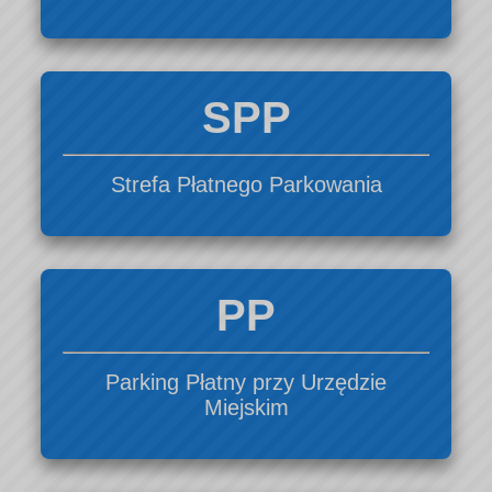
podanie danych osobowych jest wymogiem ustawowym, wynika z realizacji ob
nałożonych przepisami prawa. W zakresie danych nieobowiązkowych ich podani
dobrowolne a ich ewentualne nie podanie nie skutkuje żadnymi konsekwencjami;
Pani/Pana dane nie podlegają zautomatyzowanemu podejmowaniu decyzji.
SPP
Strefa Płatnego Parkowania
PP
Parking Płatny przy Urzędzie
Miejskim